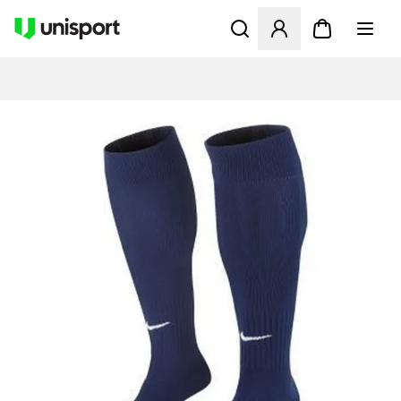
Åbner en Modal til at logge 