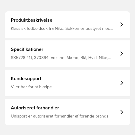
Produktbeskrivelse
Klassisk fodboldsok fra Nike. Sokken er udstyret med
Nike Dri-FIT, som betyder at de har en ventilerende og
præstations-fremmende effekt.
Specifikationer
SX5728-411, 370894, Voksne, Mænd, Blå, Hvid, Nike,
Fodboldsokker, 100% Textile
Kundesupport
Vi er her for at hjælpe
Autoriseret forhandler
Unisport er autoriseret forhandler af førende brands