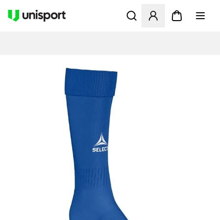
Åbner en Modal til at logge 