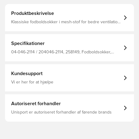
Produktbeskrivelse
Klassiske fodboldsokker i mesh-stof for bedre ventilation
Forstærkede områder med støddæmpning Polstret
ankelbeskyttelse Fremstillet i 70% polypropylen, 21%
polyamid, 7% bomuld, 2% elastan.
Specifikationer
04-046-2114 / 204046-2114, 258149, Fodboldsokker,
Mænd, Voksne, Hummel, Sort
Kundesupport
Vi er her for at hjælpe
Autoriseret forhandler
Unisport er autoriseret forhandler af førende brands