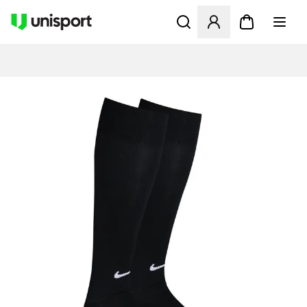
Åbner en Modal til at logge 