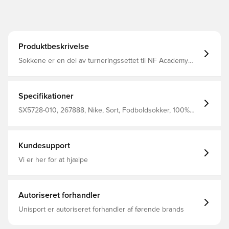
Produktbeskrivelse
Sokkene er en del av turneringssettet til NF Academy
Keepere. Klassisk fodboldsok fra Nike. Sokken er
udstyret med Nike Dri-FIT, som betyder at de har en
ventilerende og præstations-fremmende effekt.
Specifikationer
SX5728-010, 267888, Nike, Sort, Fodboldsokker, 100%
Textile
Kundesupport
Vi er her for at hjælpe
Autoriseret forhandler
Unisport er autoriseret forhandler af førende brands