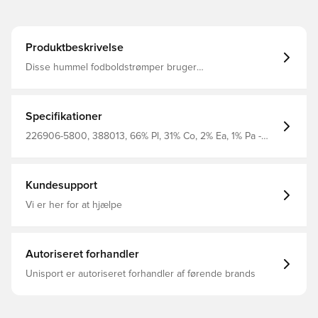
Produktbeskrivelse
Disse hummel fodboldstrømper bruger
fugtafledningsteknologi til at holde dine fødder tørre på
banen. hmlESSENTIAL FOOTBALL SOCKS er fremstillet af
genanvendt polyester-blandingsstof og er slidstærke og
praktiske. Ekstra komfortable med svangstøtte.
Specifikationer
226906-5800, 388013, 66% Pl, 31% Co, 2% Ea, 1% Pa -
Knit, Voksne, Børn, Hummel, Mænd, Kvinder,
Fodboldsokker, Gul
Kundesupport
Vi er her for at hjælpe
Autoriseret forhandler
Unisport er autoriseret forhandler af førende brands