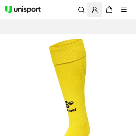
Åbner en Modal til at logge 