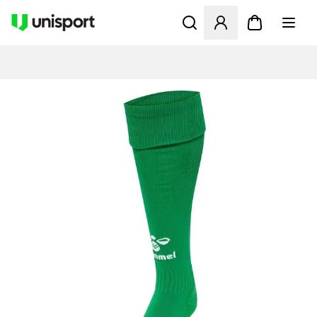
Åbner en Modal til at logge 