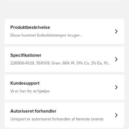
Produktbeskrivelse
Disse hummel fodboldstrømper bruger
fugtafledningsteknologi til at holde dine fødder tørre på
banen. hmlESSENTIAL FOOTBALL SOCKS er fremstillet af
genanvendt polyester-blandingsstof og er slidstærke og
praktiske. Ekstra komfortable med svangstøtte.
Specifikationer
226906-6129, 351009, Grøn, 66% Pl, 31% Co, 2% Ea, 1%
Pa - Knit, Voksne, Børn, Hummel, Mænd, Kvinder,
Fodboldsokker
Kundesupport
Vi er her for at hjælpe
Autoriseret forhandler
Unisport er autoriseret forhandler af førende brands