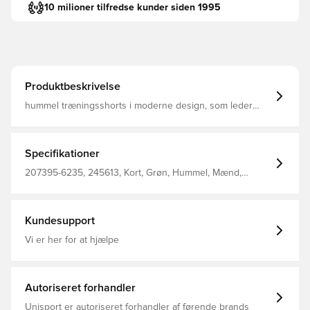
10 milioner tilfredse kunder siden 1995
Produktbeskrivelse
hummel træningsshorts i moderne design, som leder
fugten væk fra kroppen, så du forbliver tør, komfortabel
og fokuseret Elastisk talje med løbesnor, så du kan
tilpasse dem efter behov for bedst mulig pasform
Regular fit Fremstillet i 100% polyester.
Specifikationer
207395-6235, 245613, Kort, Grøn, Hummel, Mænd,
Voksne, Fodboldshorts, 100% Pl - Knit
Kundesupport
Vi er her for at hjælpe
Autoriseret forhandler
Unisport er autoriseret forhandler af førende brands