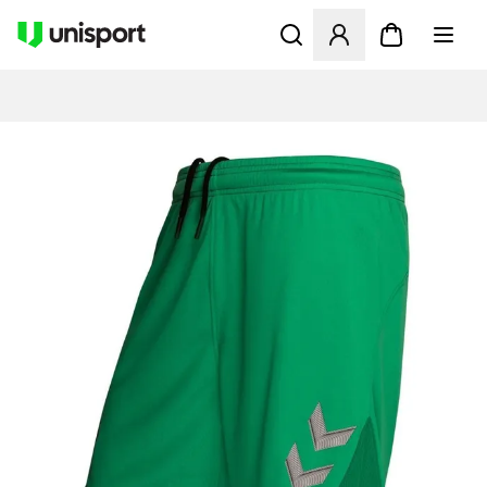
Åbner en Modal til at logge 