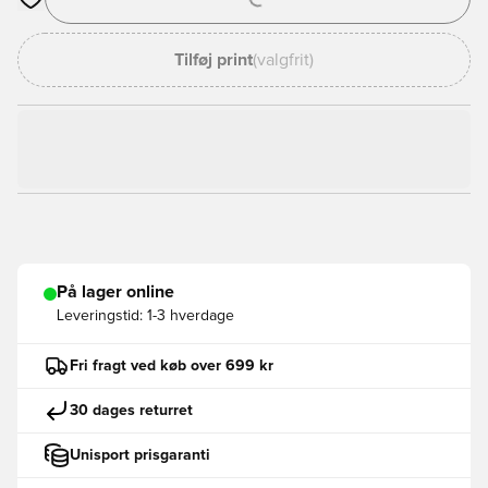
Åbner en Modal til at logge ind eller tilmelde dig som medlem
Tilføj print
(valgfrit)
På lager online
Leveringstid:
1-3 hverdage
Fri fragt ved køb over 699 kr
30 dages returret
Unisport prisgaranti