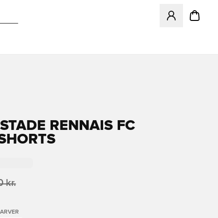
Åbner en Modal ti
STADE RENNAIS FC
 SHORTS
 kr.
FARVER