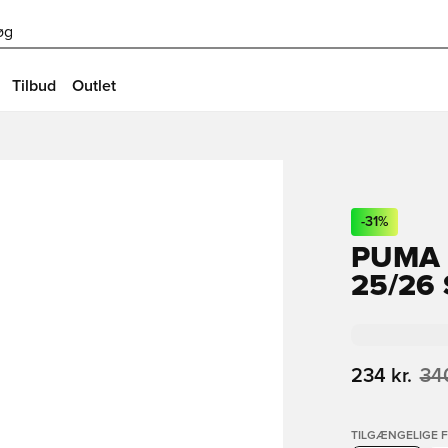
øg
Tilbud
Outlet
-
31
%
PUMA 
25/26
234 kr.
340
TILGÆNGELIGE 