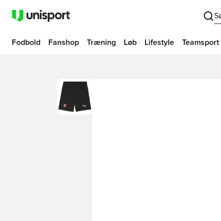
S
Fodbold
Fanshop
Træning
Løb
Lifestyle
Teamsport