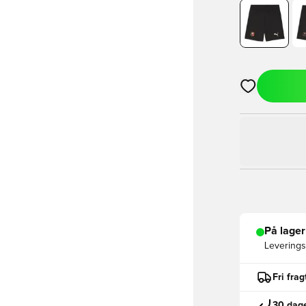
Åbner en Moda
På lager
Leveringst
Fri fra
30 dage