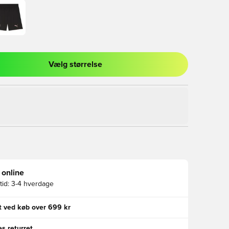
Vælg størrelse
l til at logge ind eller tilmelde dig som medlem
 online
id:
3-4 hverdage
gt ved køb over 699 kr
s returret