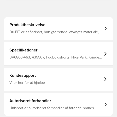
Produktbeskrivelse
Dri-FIT er et åndbart, hurtigtørrende letvægts materiale,
der leder fugt væk fra kroppen, så du altid holdes tør,
komfortabel og fokuseret Elastisk ribkant i livet, som kan
snøres til for bedst muligt fit Regular fit Fremstillet i 100%
polyester. Personaliser produktet med to bogstaver eller
Specifikationer
to tal. Perfekt til initialer eller nummer.
BV6860-463, 435507, Fodboldshorts, Nike Park, Kvinder,
Voksne, Kort, Nike, Blå, This Product Is Made With 100%
Recycled Polyester Fibers
Kundesupport
Vi er her for at hjælpe
Autoriseret forhandler
Unisport er autoriseret forhandler af førende brands