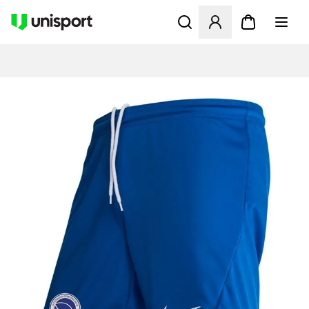
Åbner en Modal til at logge 