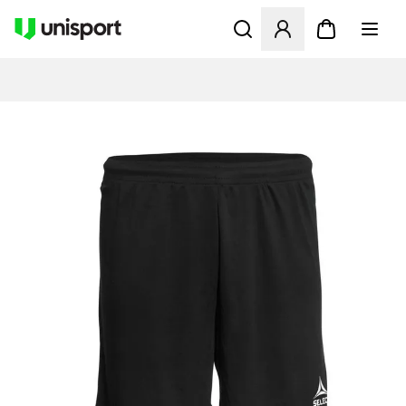
Åbner en Modal til at logge 