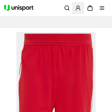
Åbner en Modal til at logge 