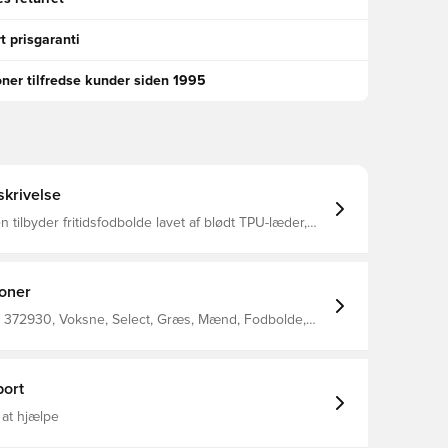
t prisgaranti
oner tilfredse kunder siden 1995
krivelse
n tilbyder fritidsfodbolde lavet af blødt TPU-læder,
 alle typer fodboldspil, med særligt fokus på børn og
n på gader og gyder eller til fodbold i haven -
fodbold passer til det hele Fremstillet af
k polyurethan, skum, polyester, SR blære
ioner
 372930, Voksne, Select, Græs, Mænd, Fodbolde,
ort
 at hjælpe