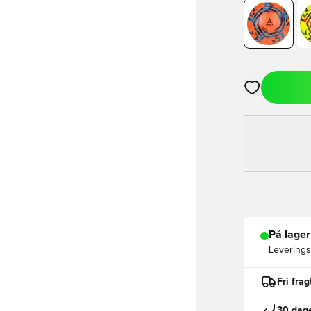
Åbner en Moda
På lager
Leveringst
Fri fra
30 dage