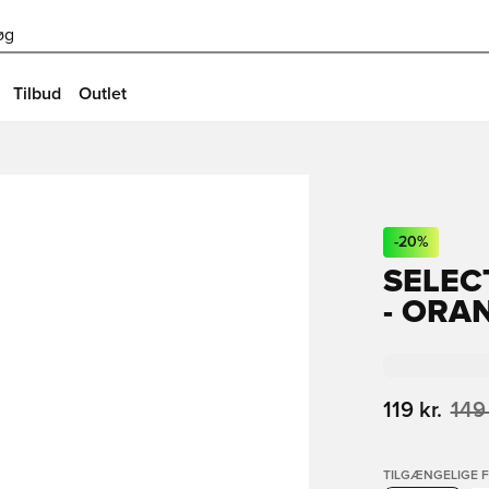
øg
Tilbud
Outlet
-
20
%
SELEC
- ORA
119 kr.
149 
TILGÆNGELIGE 