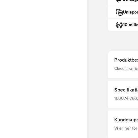
Unispor
10 mili
Produktbes
Classic-serie
velegnet til
unge Brug de
denne fritids
termoplastis
Specifikat
160074-760,
Orange
Kundesupp
Vi er her for