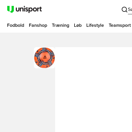
S
Fodbold
Fanshop
Træning
Løb
Lifestyle
Teamsport