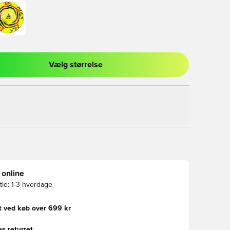
Vælg størrelse
l til at logge ind eller tilmelde dig som medlem
 online
id:
1-3 hverdage
gt ved køb over 699 kr
s returret