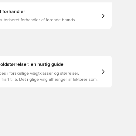
t forhandler
autoriseret forhandler af førende brands
oldstørrelser: en hurtig guide
es i forskellige vægtklasser og størrelser,
 fra 1 til 5. Det rigtige valg afhænger af faktorer som
u og formålet med bolden – herunder ligaregler og
oder.