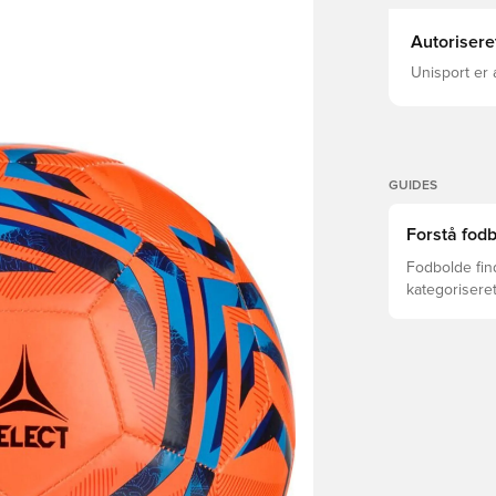
Autorisere
Unisport er 
GUIDES
Forstå fodb
Fodbolde find
kategoriseret
alder, nivea
træningsmet