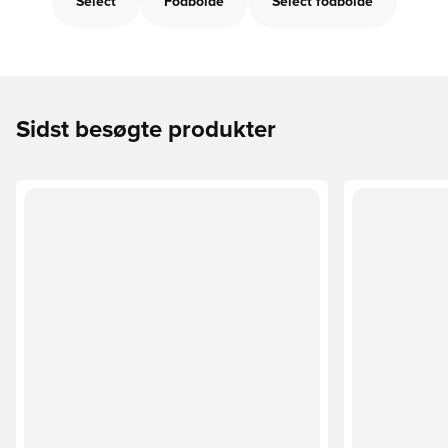
Select
Fodbolde
Select fodbolde
Sidst besøgte produkter