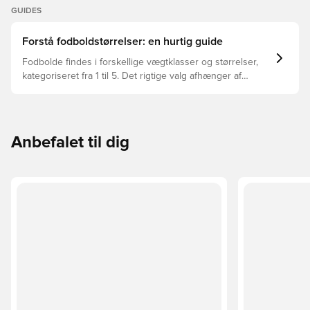
GUIDES
Forstå fodboldstørrelser: en hurtig guide
Fodbolde findes i forskellige vægtklasser og størrelser,
kategoriseret fra 1 til 5. Det rigtige valg afhænger af
faktorer som alder, niveau og formålet med bolden –
herunder ligaregler og træningsmetoder.
Anbefalet til dig