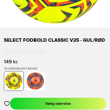
SELECT FODBOLD CLASSIC V25 - GUL/RØD
149 kr.
TILGÆNGELIGE FARVER
Vælg størrelse
Åbner en Modal til at logge ind eller tilmelde dig som medlem