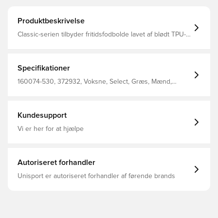
Produktbeskrivelse
Classic-serien tilbyder fritidsfodbolde lavet af blødt TPU-
læder, velegnet til alle typer fodboldspil, med særligt
fokus på børn og unge Brug den på gader og gyder eller
til fodbold i haven - denne fritidsfodbold passer til det
hele Fremstillet af termoplastisk polyurethan, skum,
Specifikationer
polyester, SR blære
160074-530, 372932, Voksne, Select, Græs, Mænd,
Fodbolde, Gul
Kundesupport
Vi er her for at hjælpe
Autoriseret forhandler
Unisport er autoriseret forhandler af førende brands