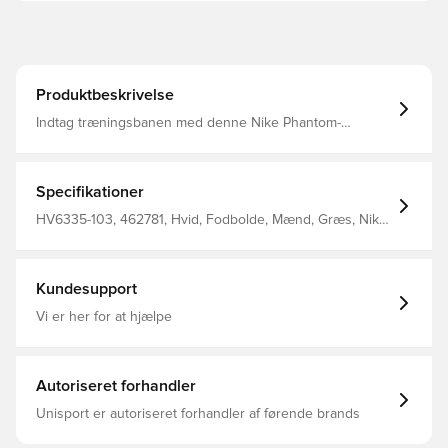
Produktbeskrivelse
Indtag træningsbanen med denne Nike Phantom-
inspirerede fodbold. Dens 12-panels design og
slidstærke yderlag hjælper med at bevare en ensartet
form og holdbarhed, træning efter træning. 60% gummi
15% polyuretan (PU) 13% polyester 12% ethylen-vinylacetat
Specifikationer
(EVA)
HV6335-103, 462781, Hvid, Fodbolde, Mænd, Græs, Nike,
Voksne, Nike Showtime
Kundesupport
Vi er her for at hjælpe
Autoriseret forhandler
Unisport er autoriseret forhandler af førende brands