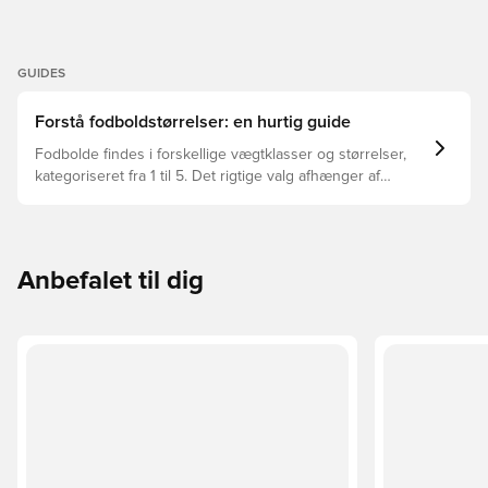
GUIDES
Forstå fodboldstørrelser: en hurtig guide
Fodbolde findes i forskellige vægtklasser og størrelser,
kategoriseret fra 1 til 5. Det rigtige valg afhænger af
faktorer som alder, niveau og formålet med bolden –
herunder ligaregler og træningsmetoder.
Anbefalet til dig