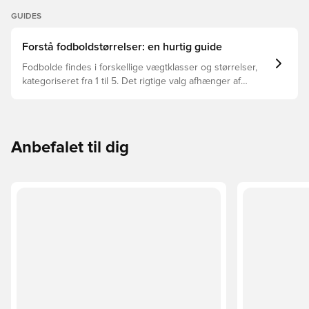
GUIDES
Forstå fodboldstørrelser: en hurtig guide
Fodbolde findes i forskellige vægtklasser og størrelser,
kategoriseret fra 1 til 5. Det rigtige valg afhænger af
faktorer som alder, niveau og formålet med bolden –
herunder ligaregler og træningsmetoder.
Anbefalet til dig