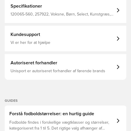
med en underforing bestående af 5 lag samt en blære
lavet af latex De 32 håndsyede felter giver bolden et lige
Specifikationer
svæv gennem luften IMS godkendt i størrelse 5
120065-560, 257922, Voksne, Børn, Select, Kunstgræs,
Kvinder, Mænd, Fodbolde, Gul
Kundesupport
Vi er her for at hjælpe
Autoriseret forhandler
Unisport er autoriseret forhandler af førende brands
GUIDES
Forstå fodboldstørrelser: en hurtig guide
Fodbolde findes i forskellige vægtklasser og størrelser,
kategoriseret fra 1 til 5. Det rigtige valg afhænger af