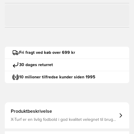
Fri fragt ved køb over 699 kr
30 dages returret
10 milioner tilfredse kunder siden 1995
Produktbeskrivelse
X-Turf er en livlig fodbold i god kvalitet velegnet til brug
på kunstgræs, som nu er at finde med en ny og
forbedret PU-syntetlæder overflade Bolden er fremstillet