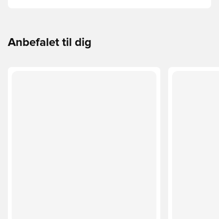
faktorer som alder, niveau og formålet med bolden –
herunder ligaregler og træningsmetoder.
Anbefalet til dig