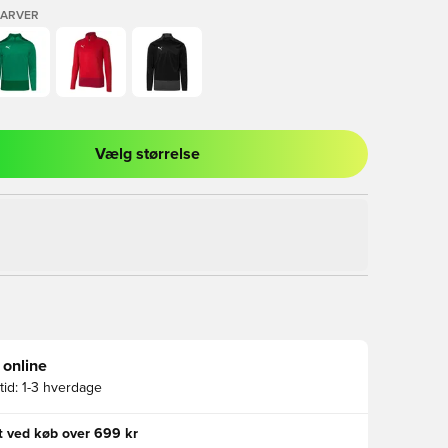
FARVER
Vælg størrelse
l til at logge ind eller tilmelde dig som medlem
 online
id:
1-3 hverdage
gt ved køb over 699 kr