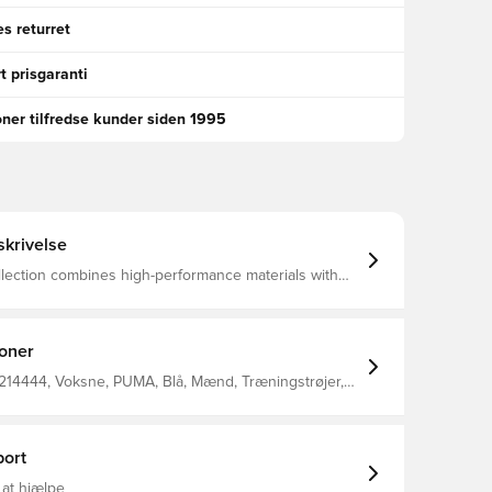
s returret
t prisgaranti
oner tilfredse kunder siden 1995
krivelse
lection combines high-performance materials with
gn to keep your team prepared for the demands of
every level.
ioner
214444, Voksne, PUMA, Blå, Mænd, Træningstrøjer,
 Main Material 1: 100% Polyester - Circular Knit -
- Piece Dyedmain Material 2: 100% Polyester -
t - 150.00 G/M² - Piece Dyed
ort
 at hjælpe