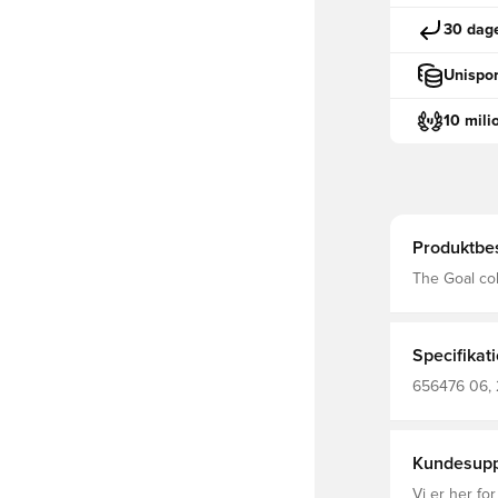
30 dage
Unispor
10 mili
Produktbes
The Goal col
modern desi
the game at 
Specifikat
656476 06, 
Lange ærmer,
230.00 G/M² 
Circular Kni
Kundesupp
Vi er her for