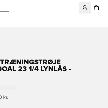
Åbner en Modal ti
TRÆNINGSTRØJE
OAL 23 1/4 LYNLÅS -
 kr.