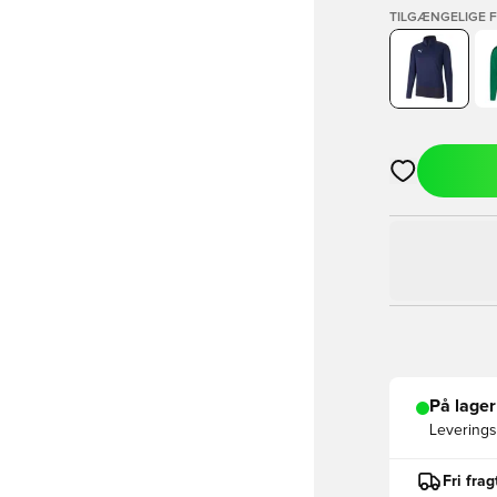
TILGÆNGELIGE 
Åbner en Moda
På lager
Leveringst
Fri fra