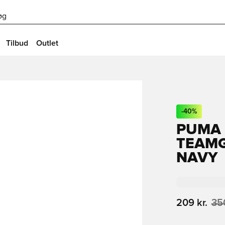
øg
Tilbud
Outlet
-
40
%
PUMA 
TEAMG
NAVY
209 kr.
350