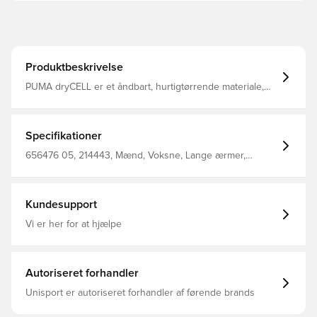
Produktbeskrivelse
PUMA dryCELL er et åndbart, hurtigtørrende materiale,
der leder fugt væk fra kroppen, så du altid holdes tør og
komfortabel Træningstrøjen har 1/4 lynlås og kan lynes
helt op til halsen Regular fit Fremstillet i 100% polyester.
Specifikationer
656476 05, 214443, Mænd, Voksne, Lange ærmer,
Træningstrøjer, PUMA, Grøn, Main Material 1: 100%
Polyester - Circular Knit - 230.00 G/M² - Piece Dyedmain
Material 2: 100% Polyester - Circular Knit - 150.00 G/M² -
Piece Dyed
Kundesupport
Vi er her for at hjælpe
Autoriseret forhandler
Unisport er autoriseret forhandler af førende brands