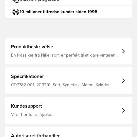
10 milioner tilfredse kunder siden 1995
Produktbeskrivelse
En klassiker fra Nike, som er perfekt til at klare vinterens
strabadser Skoen er fra den ikoniske Court kollektion i
en lækker vinterudgave, som er fremstillet i et syntetisk
og vandafvisende materiale, der holder dig varm og tør i
vintermånedernes kolde vejr
Specifikationer
CD7782-001, 206291, Sort, Syntetisk, Mænd, Kvinder,
Nike, Børn, Nike Court, Sneakers
Kundesupport
Vi er her for at hjælpe
Autoriseret forhandler