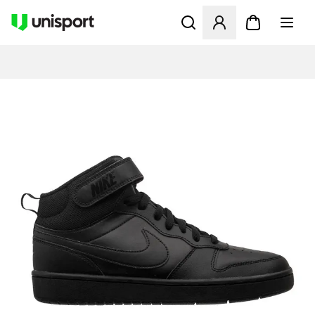
Åbner en Modal til at logge 