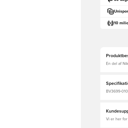
Unispor
10 mili
Produktbes
En del af Ni
sikrer at du hold
bomuld og 2
Specifikat
BV3699-010,
Hættetrøjer
Kundesupp
Vi er her for