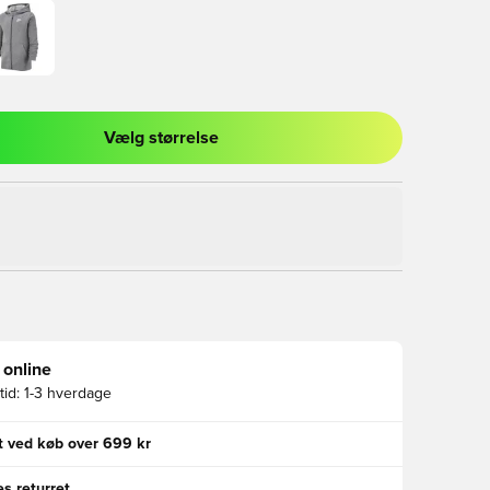
Vælg størrelse
l til at logge ind eller tilmelde dig som medlem
 online
id:
1-3 hverdage
gt ved køb over 699 kr
s returret