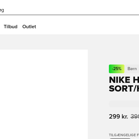
øg
Tilbud
Outlet
-
25
%
Børn
NIKE 
SORT/
299 kr.
399
TILGÆNGELIGE 