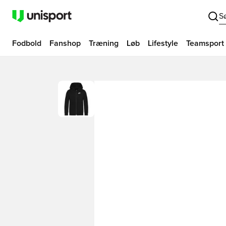
S
Fodbold
Fanshop
Træning
Løb
Lifestyle
Teamsport