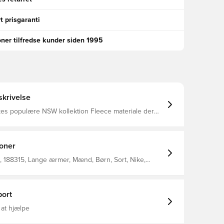
t prisgaranti
oner tilfredse kunder siden 1995
krivelse
kes populære NSW kollektion Fleece materiale der
er på varmen og er veltilpas Fremstillet i 80%
0% polyester.
ioner
 188315, Lange ærmer, Mænd, Børn, Sort, Nike,
, 80% Cotton 20% Polyester
ort
 at hjælpe