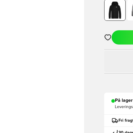
Åbner en Moda
På lager
Leveringst
Fri fra
30 dage