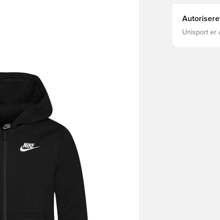
Autorisere
Unisport er 