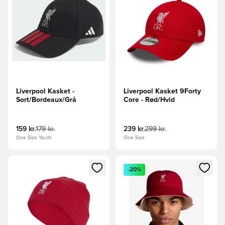
Liverpool Kasket -
Liverpool Kasket 9Forty
Sort/Bordeaux/Grå
Core - Rød/Hvid
159 kr.
179 kr.
239 kr.
299 kr.
One Size Youth
One Size
Åbner en Modal til at logge ind eller tilmelde dig som medle
Åbner en Modal til at logge i
-20%