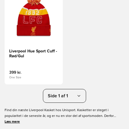
Liverpool Hue Sport Cuff -
Rød/Gul
399 kr.
One Size
Side 1 af 1
Find din næste Liverpool Kasket hos Unisport. Kasketter er steget i
popularitet i de seneste år, og er nu en stor del af sportsmoden. Derfor
tilbyder vi den almindelige snapback cap med den flade skygge, den
Læs mere
klassiske kasket med en buet skygge samt bucket hats. Så uanset hvilken stil