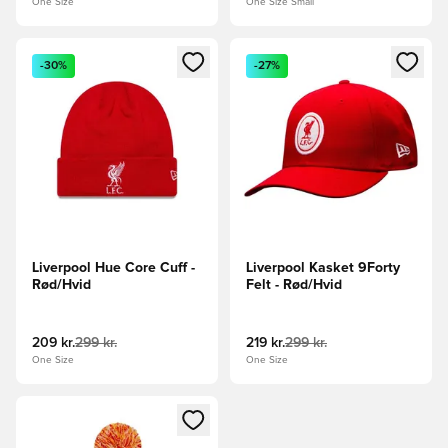
One Size
One Size Small
Åbner en Modal til at logge ind eller tilmelde dig som medle
Åbner en Modal til at logge i
-30%
-27%
Liverpool Hue Core Cuff -
Liverpool Kasket 9Forty
Rød/Hvid
Felt - Rød/Hvid
209 kr.
299 kr.
219 kr.
299 kr.
One Size
One Size
Åbner en Modal til at logge ind eller tilmelde dig som medle