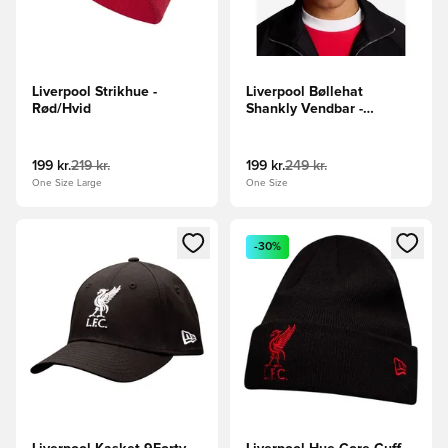
Liverpool Strikhue -
Liverpool Bøllehat
Rød/Hvid
Shankly Vendbar -
Rød/Beige
199 kr.
219 kr.
199 kr.
249 kr.
One Size Large
One Size
Åbner en Modal til at logge ind eller tilmelde dig som medle
Åbner en Modal til at logge i
-30%