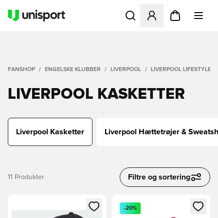
Åbner en Modal til at logge 
FANSHOP
ENGELSKE KLUBBER
LIVERPOOL
LIVERPOOL LIFESTYLE
LIVERPOOL KASKETTER
Liverpool Kasketter
Liverpool Hættetrøjer & Sweatsh
Filtre og sortering
11
Produkter
Åbner en Modal til at logge ind eller tilmelde dig som medle
Åbner en Modal til at logge i
-20%