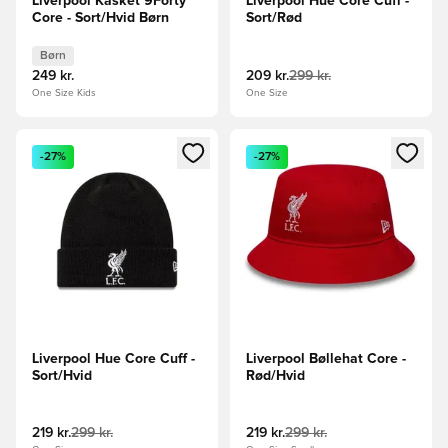
Liverpool Kasket 9Forty
Liverpool Hue Core Cuff -
Core - Sort/Hvid Børn
Sort/Rød
Børn
249 kr.
209 kr.
299 kr.
One Size Kids
One Size
Åbner en Modal til at logge ind eller tilmelde dig som medle
Åbner en Modal til at logge i
-27%
-27%
Liverpool Hue Core Cuff -
Liverpool Bøllehat Core -
Sort/Hvid
Rød/Hvid
219 kr.
299 kr.
219 kr.
299 kr.