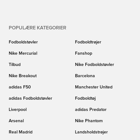
du foretrækker, eller hvilken farve du ønsker - kan du finde det hele lige her
på Unisports Liverpool Kasket shop!
POPULÆRE KATEGORIER
Fodboldstøvler
Fodboldtrøjer
Nike Mercurial
Fanshop
Tilbud
Nike Fodboldstøvler
Nike Breakout
Barcelona
adidas F50
Manchester United
adidas Fodboldstøvler
Fodboldtøj
Liverpool
adidas Predator
Arsenal
Nike Phantom
Real Madrid
Landsholdstrøjer