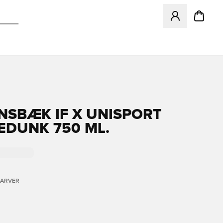
Åbner en Modal ti
NSBÆK IF X UNISPORT
EDUNK 750 ML.
FARVER