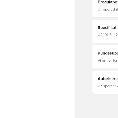
Produktbes
Unisport drik
indeholde 75
på flasken h
Specifikat
U240113, 42
Kundesupp
Vi er her for
Autorisere
Unisport er 