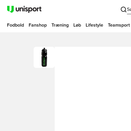
S
Fodbold
Fanshop
Træning
Løb
Lifestyle
Teamsport