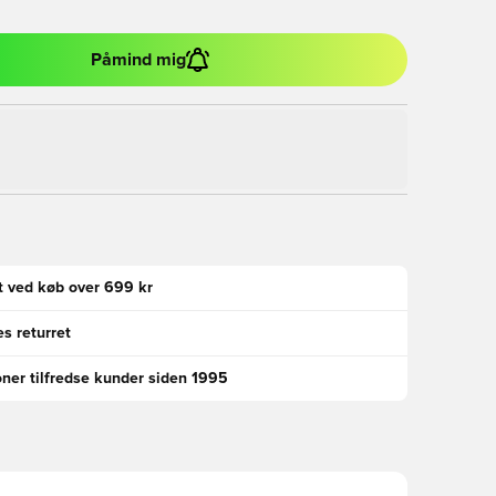
Påmind mig
gt ved køb over 699 kr
s returret
oner tilfredse kunder siden 1995