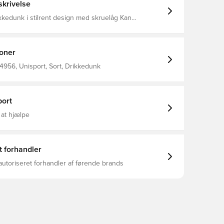
krivelse
kedunk i stilrent design med skruelåg Kan
0 ml Flasken er lavet af bionedbrydelig plastik Felt
vor du kan skrive navn
ioner
4956, Unisport, Sort, Drikkedunk
ort
 at hjælpe
t forhandler
autoriseret forhandler af førende brands