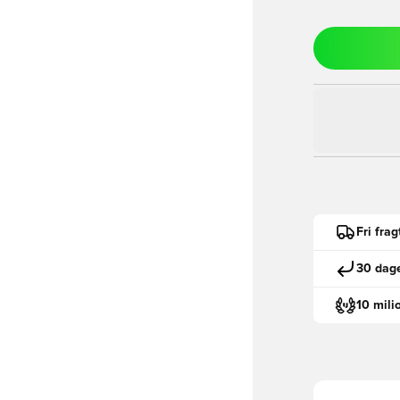
Fri fra
30 dage
10 mili