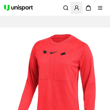
Åbner en Modal til at logge 