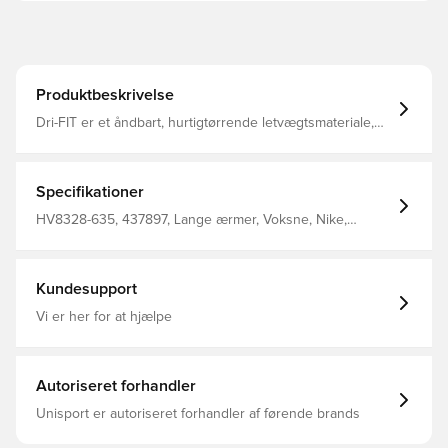
Produktbeskrivelse
Dri-FIT er et åndbart, hurtigtørrende letvægtsmateriale,
der leder fugt væk fra kroppen, så du altid holdes tør,
komfortabel og fokuseret To brystlommer med smart
lukning med krog og løkke til kort, dommerbog og pen
Normal pasform Fremstillet af 100% genanvendt
Specifikationer
polyester.
HV8328-635, 437897, Lange ærmer, Voksne, Nike,
Dommertrøje, This Product Is Made With 100% Recycled
Polyester Fibers, Kvinder, Rød
Kundesupport
Vi er her for at hjælpe
Autoriseret forhandler
Unisport er autoriseret forhandler af førende brands