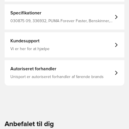
Specifikationer
030875 09, 336932, PUMA Forever Faster, Benskinner,
Mænd, PUMA, Voksne, Pink, Gul, Padding: 100% Eva;
Shield: 100% Polypropylene; Backing: 25% Polyamide, 5%
Rubber, 70% Polyester
Kundesupport
Vi er her for at hjælpe
Autoriseret forhandler
Unisport er autoriseret forhandler af førende brands
Anbefalet til dig