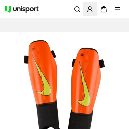
Åbner en Modal til at logge 