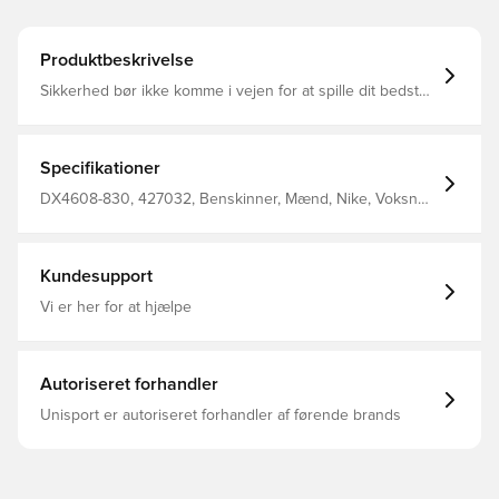
Produktbeskrivelse
Sikkerhed bør ikke komme i vejen for at spille dit bedste
spil. Med en hård skal, der skaber lavprofildækning, har
disse skinnebenbeskyttere også en skumryg, der giver
komfort, så du kan sparke og passere komfortabelt 43%
polypropylen (PP) 33% ethylenvinylacetat (EVA) 17%
Specifikationer
polyester 7% gummi
DX4608-830, 427032, Benskinner, Mænd, Nike, Voksne,
Orange, Nike Max Voltage
Kundesupport
Vi er her for at hjælpe
Autoriseret forhandler
Unisport er autoriseret forhandler af førende brands