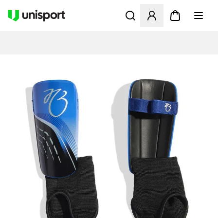
Åbner en Modal til at logge 