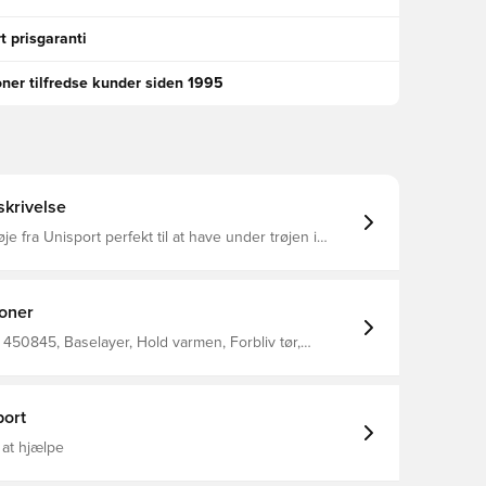
t prisgaranti
oner tilfredse kunder siden 1995
krivelse
je fra Unisport perfekt til at have under trøjen i
at regulere temperatur
ere sved væk fra kroppen, så du holdes tør og varm
 med flatlock sømme for at mindske gnidninger og
n, og samtidig give dig den maksimale komfort
ioner
i 92% polyester og 8% elastan.
450845, Baselayer, Hold varmen, Forbliv tør,
ænd, Sort, Lange ærmer, Voksne
ort
 at hjælpe