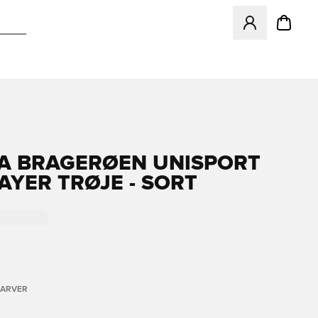
Åbner en Modal ti
A BRAGERØEN UNISPORT
AYER TRØJE - SORT
FARVER