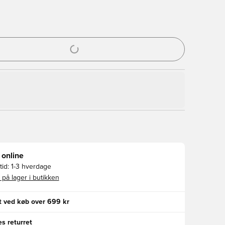
l til at logge ind eller tilmelde dig som medlem
 online
id:
1-3 hverdage
 på lager i butikken
gt ved køb over 699 kr
s returret