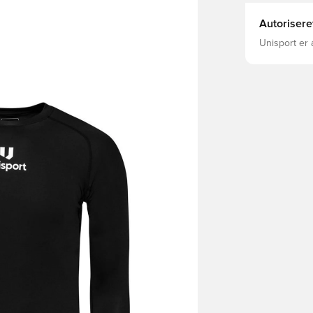
Autorisere
Unisport er 