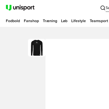
S
Fodbold
Fanshop
Træning
Løb
Lifestyle
Teamsport