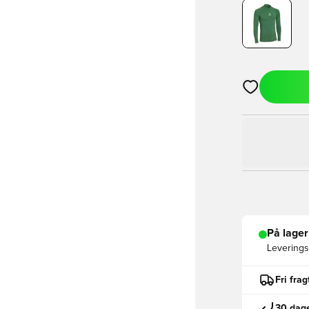
Åbner en Moda
På lager
Leveringst
Fri fra
30 dage