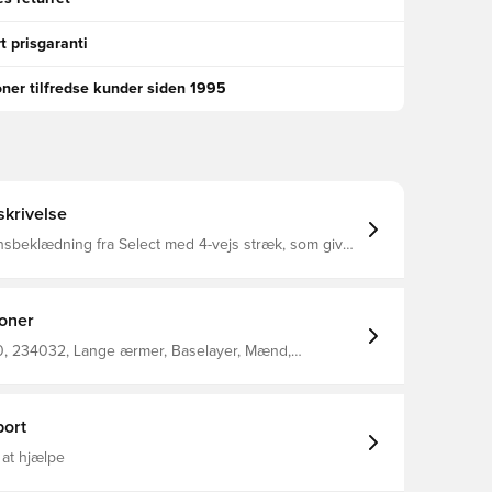
t prisgaranti
oner tilfredse kunder siden 1995
krivelse
sbeklædning fra Select med 4-vejs stræk, som giver
 med flade systing, som gør
behagelig at have på
ioner
 234032, Lange ærmer, Baselayer, Mænd,
, Select, Børn
ort
 at hjælpe