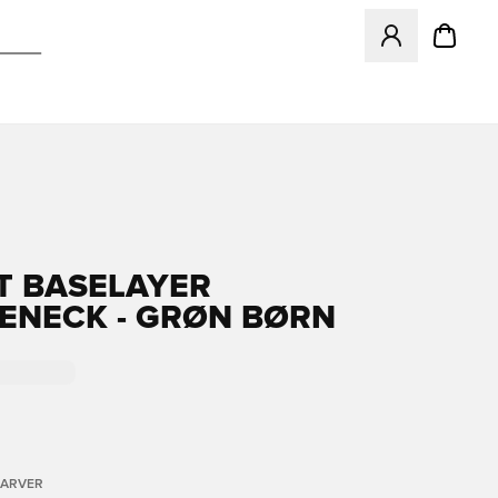
Åbner en Modal ti
T BASELAYER
ENECK - GRØN BØRN
FARVER