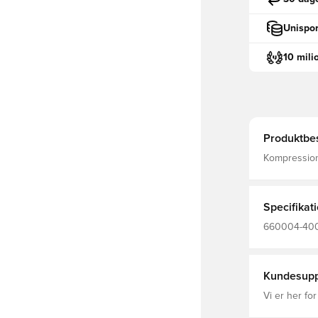
Unispor
10 mili
Produktbes
Kompression
optimal bevægelighed Konstrueret
den yderst 
Specifikat
660004-400,
Kompression
Kundesupp
Vi er her for