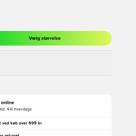
Vælg størrelse
l til at logge ind eller tilmelde dig som medlem
 online
id:
4-6 hverdage
gt ved køb over 699 kr
s returret