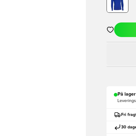
Åbner en Moda
På lager
Leveringst
Fri fra
30 dage