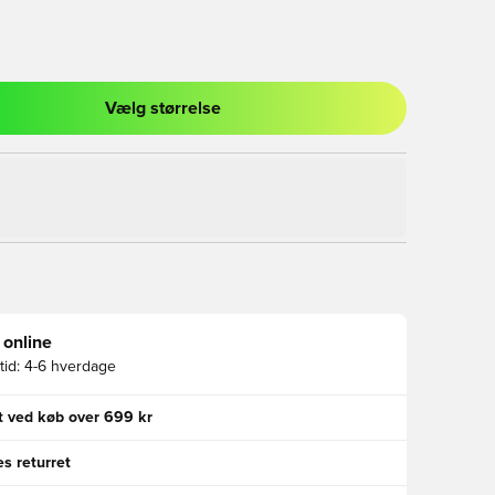
Vælg størrelse
l til at logge ind eller tilmelde dig som medlem
 online
id:
4-6 hverdage
gt ved køb over 699 kr
s returret