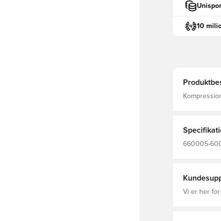
Unispor
10 mili
Produktbes
Kompression
optimal bevægelighed Konstrueret
den yderst 
Specifikat
660005-600,
Kompression,
Kundesupp
Vi er her for