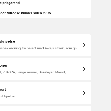
t prisgaranti
oner tilfredse kunder siden 1995
krivelse
sbeklædning fra Select med 4-vejs stræk, som giver
 med flade systing, som gør
behagelig at have på
ioner
 234024, Lange ærmer, Baselayer, Mænd,
 Select, Voksne, Blå
ort
 at hjælpe