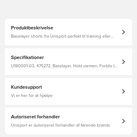
Produktbeskrivelse
Baselayer shorts fra Unisport perfekt til træning eller
kamp Pasformen er tætsiddende og derved minimeres
distraktioner Stoffet hjælper med at regulere temperatur
og transportere sved væk fra kroppen, så du holdes tør
og varm Den brede og elastiske linning kan strækkes for
Specifikationer
optimalt fit Fremstillet i 88% polyester og 12% elastan..
U160001-03, 475272, Baselayer, Hold varmen, Forbliv tør,
Unisport, Mænd, Blå, Kort, Voksne
Kundesupport
Vi er her for at hjælpe
Autoriseret forhandler
Unisport er autoriseret forhandler af førende brands