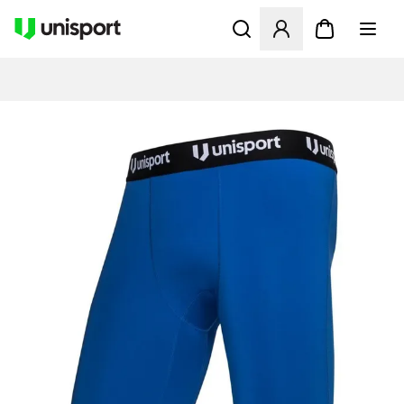
Åbner en Modal til at logge 