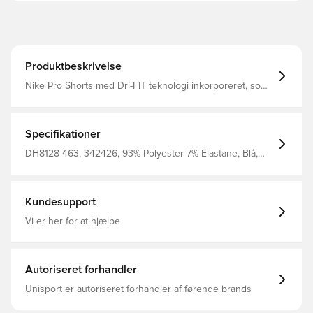
Produktbeskrivelse
Nike Pro Shorts med Dri-FIT teknologi inkorporeret, som
er et åndbart, hurtigtørrende letvægts materiale der leder
fugt væk fra kroppen, så du altid holdes tør, nedkølet,
komfortabel og fokuseret Strømlinet, Tætsiddende og
strækbart materiale med en komprimerende
Specifikationer
fornemmelse, hvilket giver 100% bevægelsesfrihed
under kamp samt træning Slim fit Fremstillet i 83%
DH8128-463, 342426, 93% Polyester 7% Elastane, Blå,
polyester og 17% elastan.
Voksne, Nike Pro Core, Kompression, Nike, Mænd,
Baselayer, Kort
Kundesupport
Vi er her for at hjælpe
Autoriseret forhandler
Unisport er autoriseret forhandler af førende brands