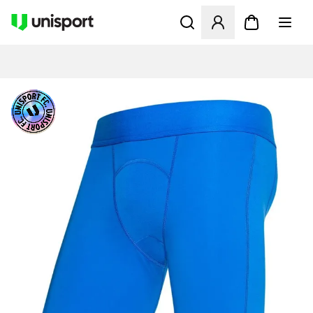
Åbner en Modal til at logge 