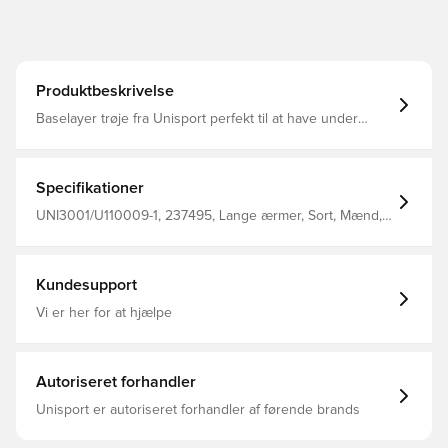
Produktbeskrivelse
Baselayer trøje fra Unisport perfekt til at have under
trøjen i træning eller kamp Stoffet hjælper med at
regulere temperatur og transportere sved væk fra
kroppen, så du holdes tør og varm Konstrueret i sømløs
design for maksimal komfort Fremstillet i 92% polyester
Specifikationer
og 8% elastan.
UNI3001/U110009-1, 237495, Lange ærmer, Sort, Mænd,
Voksne, Unisport, Forbliv tør, Hold varmen, Baselayer
Kundesupport
Vi er her for at hjælpe
Autoriseret forhandler
Unisport er autoriseret forhandler af førende brands