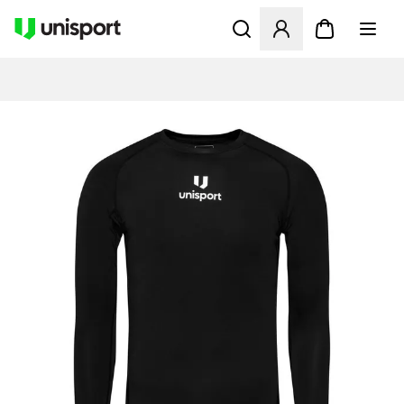
Åbner en Modal til at logge 