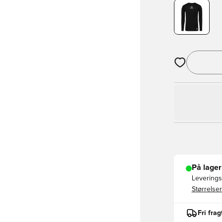
Åbner en Moda
På lager
Leveringst
Størrelser
Fri fra