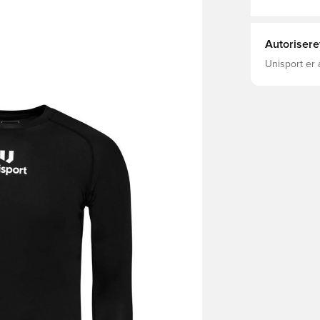
Autorisere
Unisport er 