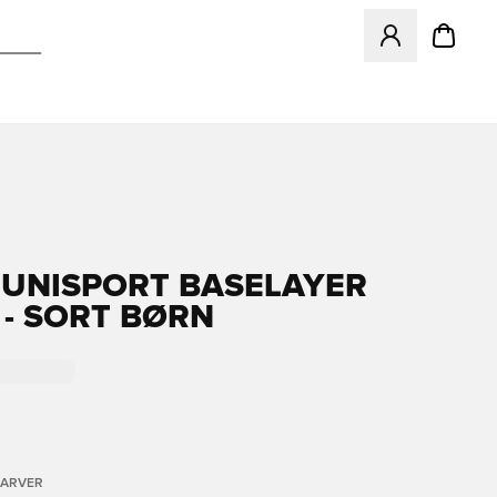
Åbner en Modal ti
 UNISPORT BASELAYER
 - SORT BØRN
FARVER