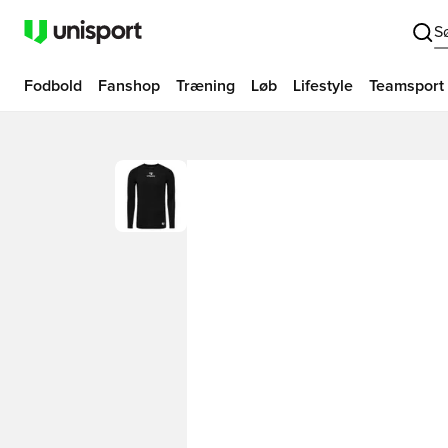
S
Fodbold
Fanshop
Træning
Løb
Lifestyle
Teamsport