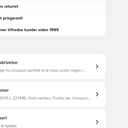
s returret
t prisgaranti
oner tilfredse kunder siden 1995
krivelse
je fra Unisport perfekt til at have under trøjen i
at regulere temperatur
ere sved væk fra kroppen, så du holdes tør og varm
ømløs design for maksimal komfort Fremstillet i
er og 8% elastan.
ioner
011-1, 237496, Hold varmen, Forbliv tør, Unisport,
 Sort, Lange ærmer, Baselayer
ort
 at hjælpe