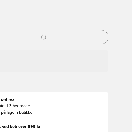
l til at logge ind eller tilmelde dig som medlem
 online
id:
1-3 hverdage
 på lager i butikken
gt ved køb over 699 kr