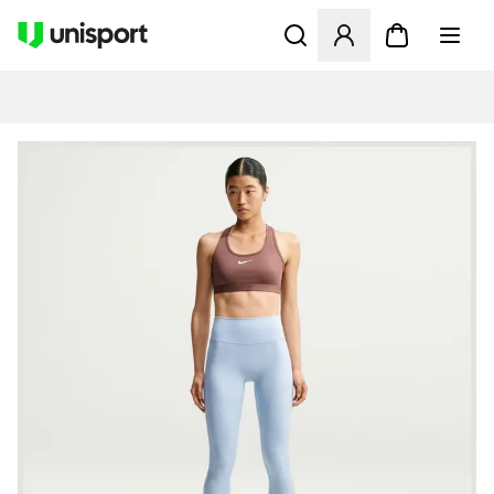
Åbner en Modal til at logge 