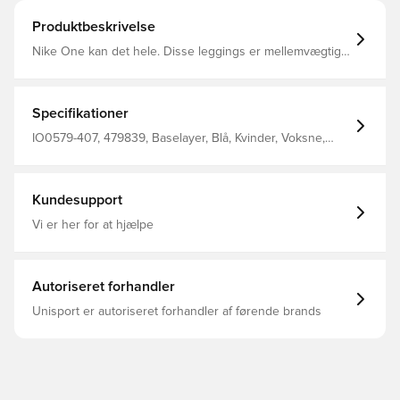
Produktbeskrivelse
Nike One kan det hele. Disse leggings er mellemvægtige
og ferskenbløde, strækker sig med hver eneste
bevægelse og tørrer hurtigt for komfort under enhver
aktivitet. Den manglende søm foran giver en behagelig
pasform, der hjælper med at holde materialet på plads.
Specifikationer
IO0579-407, 479839, Baselayer, Blå, Kvinder, Voksne,
Nike
Kundesupport
Vi er her for at hjælpe
Autoriseret forhandler
Unisport er autoriseret forhandler af førende brands