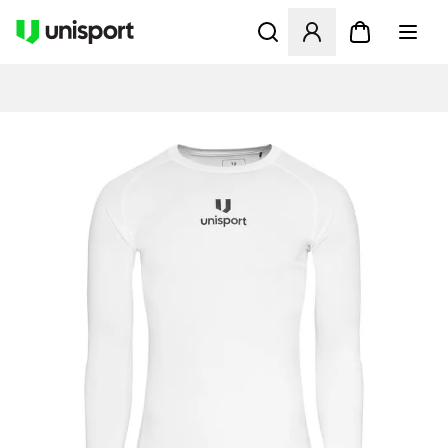
Åbner en Modal til at logge 