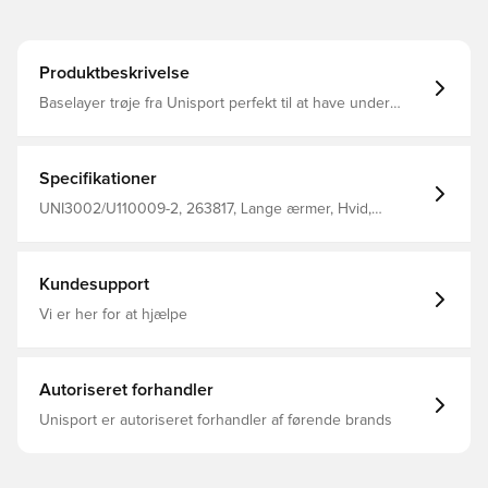
Produktbeskrivelse
Baselayer trøje fra Unisport perfekt til at have under
trøjen i træning eller kamp Stoffet hjælper med at
regulere temperatur og transportere sved væk fra
kroppen, så du holdes tør og varm Konstrueret med
flatlock sømme for at mindske gnidninger og hudirritation,
Specifikationer
og samtidig give dig den maksimale komfort Fremstillet i
92% polyester og 8% elastan.
UNI3002/U110009-2, 263817, Lange ærmer, Hvid,
Unisport, Forbliv tør, Hold varmen, Baselayer
Kundesupport
Vi er her for at hjælpe
Autoriseret forhandler
Unisport er autoriseret forhandler af førende brands