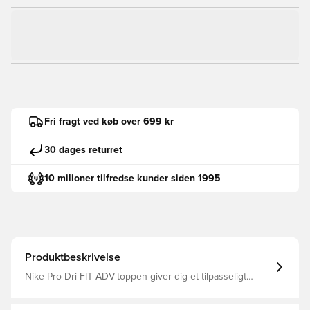
Fri fragt ved køb over 699 kr
30 dages returret
10 milioner tilfredse kunder siden 1995
Produktbeskrivelse
Nike Pro Dri-FIT ADV-toppen giver dig et tilpasseligt
langærmet lag til køligere forhold Tungere, strækstrikket
stof sidder tæt for en komprimerende følelse, der