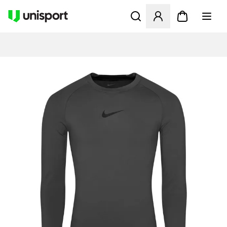
Åbner en Modal til at logge 