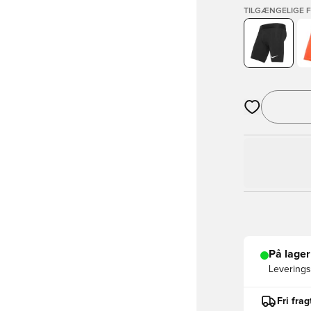
TILGÆNGELIGE 
Åbner en Moda
På lager
Leveringst
Fri fra