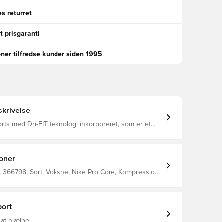
s returret
t prisgaranti
oner tilfredse kunder siden 1995
krivelse
rts med Dri-FIT teknologi inkorporeret, som er et
tigtørrende letvægts materiale der leder fugt væk fra
du altid holdes tør, nedkølet, komfortabel og
rømlinet, Tætsiddende og strækbart materiale med
rende fornemmelse, hvilket giver 100%
ioner
d under kamp samt træning Slim fit Fremstillet i
r og 17% elastan.
 366798, Sort, Voksne, Nike Pro Core, Kompression,
Baselayer, Kort, 93% Polyester 7% Elastane
ort
 at hjælpe