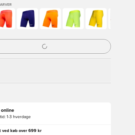
FARVER
l til at logge ind eller tilmelde dig som medlem
 online
id:
1-3 hverdage
gt ved køb over 699 kr