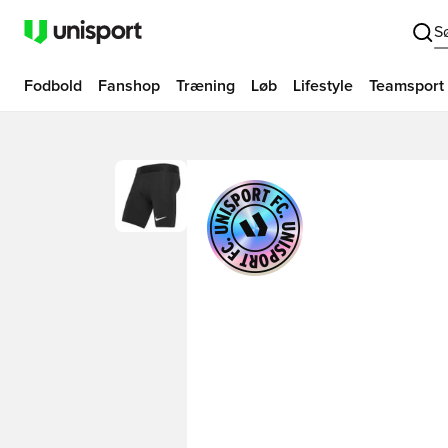
S
Fodbold
Fanshop
Træning
Løb
Lifestyle
Teamsport