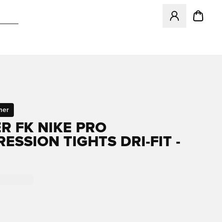
Åbner en Modal ti
mer
R FK NIKE PRO
ESSION TIGHTS DRI-FIT -