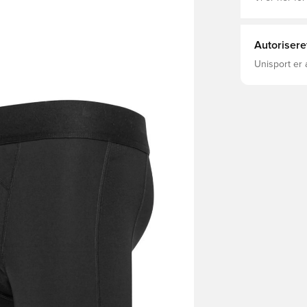
Autorisere
Unisport er 