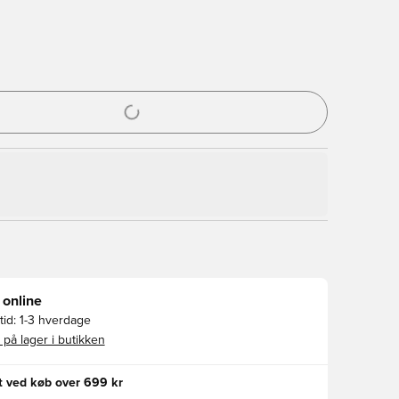
l til at logge ind eller tilmelde dig som medlem
 online
id:
1-3 hverdage
 på lager i butikken
gt ved køb over 699 kr