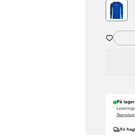
Åbner en Moda
På lager
Leveringst
Størrelser
Fri fra