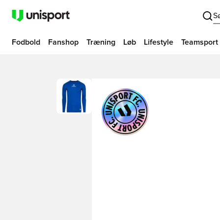
S
Fodbold
Fanshop
Træning
Løb
Lifestyle
Teamsport