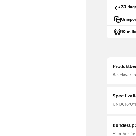
30 dage
Unispor
10 mili
Produktbes
Baselayer trø
træning eller kamp Stoffet hjælper med 
og transport
Konstrueret
hudirritatio
Specifikat
Fremstillet 
UNI3016/U11
Forbliv tør,
Kundesupp
Vi er her for