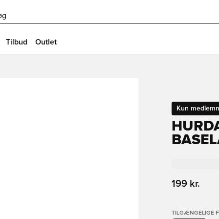
øg
Tilbud
Outlet
Kun medlem
HURDA
BASEL
199 kr.
TILGÆNGELIGE 