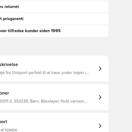
s returret
t prisgaranti
oner tilfredse kunder siden 1995
krivelse
je fra Unisport perfekt til at have under trøjen i
at regulere temperatur
ere sved væk fra kroppen, så du holdes tør og varm
 med flatlock sømme for at mindske gnidninger og
n, og samtidig give dig den maksimale komfort
ioner
i 92% polyester og 8% elastan.
0011-3, 353239, Børn, Baselayer, Hold varmen,
 Unisport, Mænd, Blå, Lange ærmer
ort
 at hjælpe