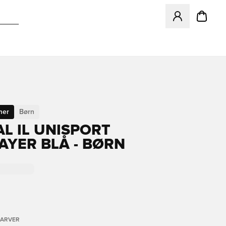
Åbner en Modal ti
mer
Børn
L IL UNISPORT
AYER BLÅ - BØRN
FARVER