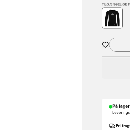
TILGÆNGELIGE 
Åbner en Moda
På lager
Leveringst
Fri fra