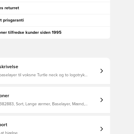
s returret
t prisgaranti
oner tilfredse kunder siden 1995
krivelse
selayer til voksne Turtle neck og to logotryk
ømme ved ærmerne og nederst i matchende farve
92% Polyester 8% elastan
ioner
 382883, Sort, Lange ærmer, Baselayer, Mænd,
oksne
ort
 at hjælpe