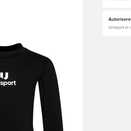
Autorisere
Unisport er 