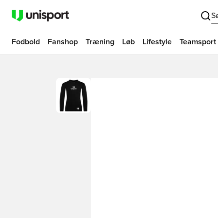
S
Fodbold
Fanshop
Træning
Løb
Lifestyle
Teamsport