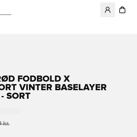
Åbner en Modal ti
RØD FODBOLD X
ORT VINTER BASELAYER
 - SORT
 kr.