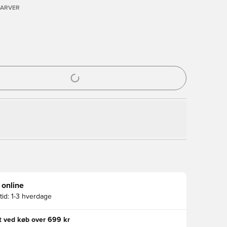
FARVER
l til at logge ind eller tilmelde dig som medlem
 online
id:
1-3 hverdage
gt ved køb over 699 kr