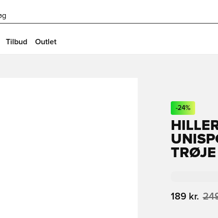
øg
Tilbud
Outlet
-
24
%
HILLE
UNISP
TRØJE
189 kr.
249