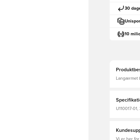
30 dage
Unispor
10 mili
Produktbes
Langærmet ba
Coverlock s
Specifikat
U110017-01,
Unisport, V
Kundesupp
Vi er her for