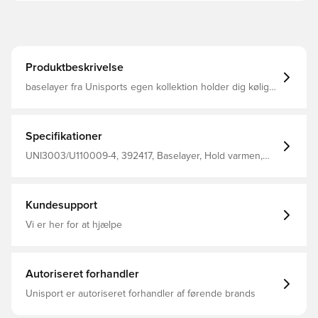
Produktbeskrivelse
baselayer fra Unisports egen kollektion holder dig kølig
og tør . flatlock virker til komfort Fremstillet af 92%
polyester og 8% spandex.
Specifikationer
UNI3003/U110009-4, 392417, Baselayer, Hold varmen,
Forbliv tør, Unisport, Mænd, Rød, Lange ærmer, Voksne
Kundesupport
Vi er her for at hjælpe
Autoriseret forhandler
Unisport er autoriseret forhandler af førende brands