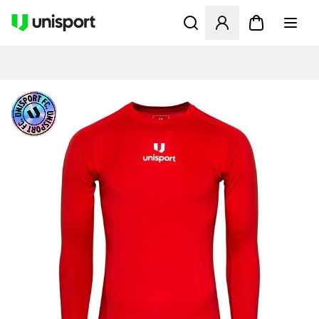
Åbner en Modal til at logge 