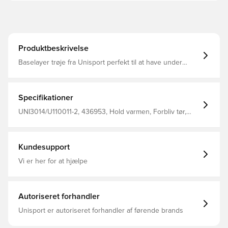
Produktbeskrivelse
Baselayer trøje fra Unisport perfekt til at have under
trøjen i træning eller kamp Stoffet hjælper med at
regulere temperatur og transportere sved væk fra
kroppen, så du holdes tør og varm Konstrueret i sømløs
design for maksimal komfort Fremstillet i 92% polyester
Specifikationer
og 8% elastan.
UNI3014/U110011-2, 436953, Hold varmen, Forbliv tør,
Unisport, Børn, Mænd, Hvid, Lange ærmer, Baselayer
Kundesupport
Vi er her for at hjælpe
Autoriseret forhandler
Unisport er autoriseret forhandler af førende brands