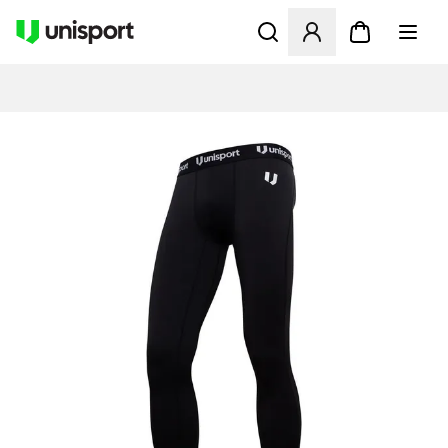
Åbner en Modal til at logge 