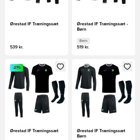
Ørestad IF Træningssæt
Ørestad IF Træningssæt -
Børn
Børn
539 kr.
519 kr.
Åbner en Modal til at logge ind eller tilmelde dig som medle
Åbner en Modal til at logge i
-27%
Ørestad IF Træningssæt
Ørestad IF Træningssæt
Børn