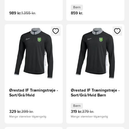
Børn
989 kr.
1.355 kr.
859 kr.
Åbner en Modal til at logge ind eller tilmelde dig som medle
Åbner en Modal til at logge i
Ørestad IF Træningstrøje -
Ørestad IF Træningstrøje -
Sort/Grå/Hvid
Sort/Grå/Hvid Børn
Børn
329 kr.
399 kr.
319 kr.
379 kr.
Mange størrelser tilgængelig
Mange størrelser tilgængelig