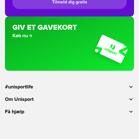
Tilmeld dig gratis
GIV ET GAVEKORT
Køb nu
#unisportlife
Om Unisport
Få hjælp