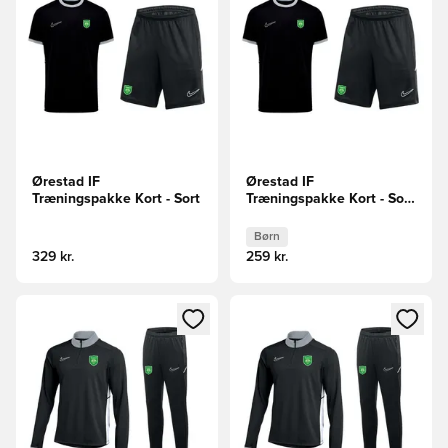
Ørestad IF
Ørestad IF
Træningspakke Kort - Sort
Træningspakke Kort - Sort
Børn
Børn
329 kr.
259 kr.
Åbner en Modal til at logge ind eller tilmelde dig som medle
Åbner en Modal til at logge i