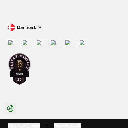
Danmark
Køb i dit land
International
US
Danmark
Vilkår og betingelser
Persondatapolitik