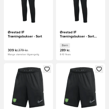
Ørestad IF
Ørestad IF
Træningsbukser - Sort
Træningsbukser - Sort
Børn
Børn
309 kr.
379 kr.
289 kr.
Mange størrelser tilgængelig
8-10 Years
Åbner en Modal til at logge ind eller tilmelde dig som medle
Åbner en Modal til at logge i