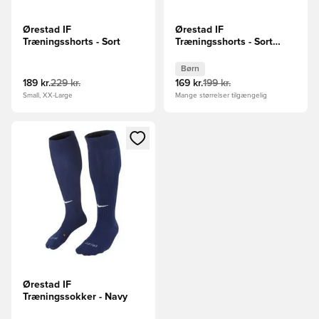
Ørestad IF
Ørestad IF
Træningsshorts - Sort
Træningsshorts - Sort
Børn
Børn
189 kr.
229 kr.
169 kr.
199 kr.
Small, XX-Large
Mange størrelser tilgængelig
Åbner en Modal til at logge ind eller tilmelde dig som medle
Ørestad IF
Træningssokker - Navy