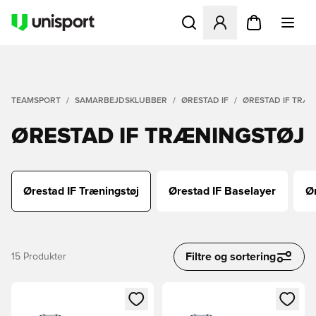
Åbner en Modal til at logge 
TEAMSPORT
SAMARBEJDSKLUBBER
ØRESTAD IF
ØRESTAD IF TRÆ
ØRESTAD IF TRÆNINGSTØJ
Ørestad IF Træningstøj
Ørestad IF Baselayer
Ør
Filtre og sortering
15
Produkter
Åbner en Modal til at logge ind eller tilmelde dig som medle
Åbner en Modal til at logge i