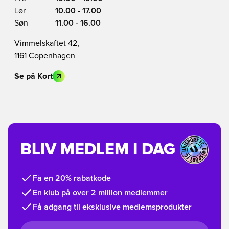
Lør
10.00 - 17.00
Søn
11.00 - 16.00
Vimmelskaftet 42,
1161 Copenhagen
Se på Kort
BLIV MEDLEM I DAG
Få en 20% rabatkode
En klub på over 2 million medlemmer
Få adgang til eksklusive medlemsprodukter