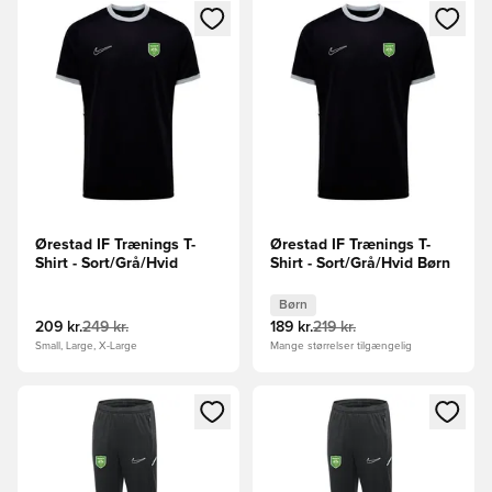
Åbner en Modal til at logge ind eller tilmelde dig som medle
Åbner en Modal til at logge i
Ørestad IF Trænings T-
Ørestad IF Trænings T-
Shirt - Sort/Grå/Hvid
Shirt - Sort/Grå/Hvid Børn
Børn
209 kr.
249 kr.
189 kr.
219 kr.
Small, Large, X-Large
Mange størrelser tilgængelig
Åbner en Modal til at logge ind eller tilmelde dig som medle
Åbner en Modal til at logge i