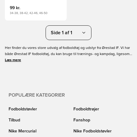
99 kr.
34-38, 38-42, 42-46, 46-50
Side 1 af 1
Her finder du vores store udvalg af fodboldtøj og udstyr fra Ørestad IF. Vi har
både Ørestad IF fodboldtøj, du kan bruge til trænings- og kampdag, ligesom
du kan finde dit hverdagstøj med klubbens logo. Bestil dit nye fodboldgear
Læs mere
online i dag med hurtig levering.
POPULÆRE KATEGORIER
Fodboldstøvler
Fodboldtrøjer
Tilbud
Fanshop
Nike Mercurial
Nike Fodboldstøvler