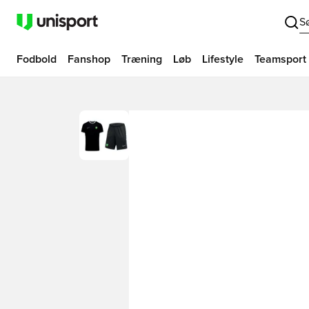
S
Fodbold
Fanshop
Træning
Løb
Lifestyle
Teamsport