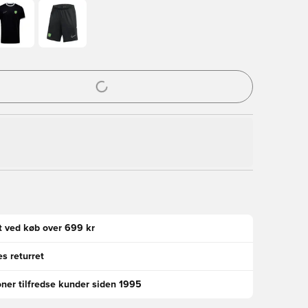
l til at logge ind eller tilmelde dig som medlem
gt ved køb over 699 kr
s returret
oner tilfredse kunder siden 1995