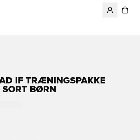
Åbner en Modal ti
AD IF TRÆNINGSPAKKE
- SORT BØRN