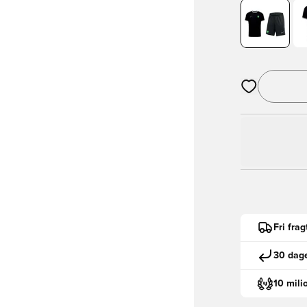
Åbner en Moda
Fri fra
30 dage
10 mili