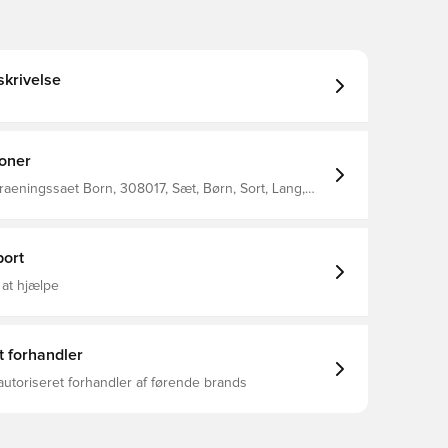
krivelse
ioner
raeningssaet Born, 308017, Sæt, Børn, Sort, Lang,
, Lange ærmer
ort
 at hjælpe
t forhandler
autoriseret forhandler af førende brands