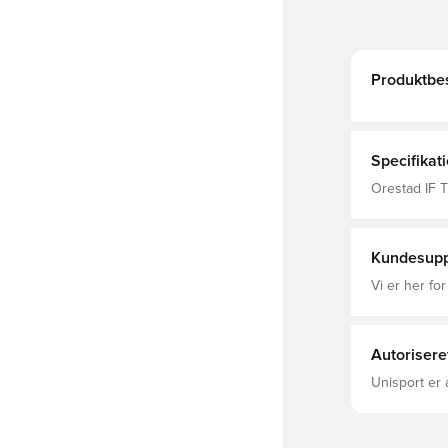
Produktbes
Specifikat
Orestad IF T
Nike, Mænd
Kundesupp
Vi er her for
Autorisere
Unisport er 