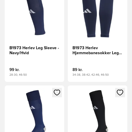
B1973 Herlev Leg Sleeve -
B1973 Herlev
Navy/Hvid
Hjemmebanesokker Leg
Sleeve - Mørkeblå/Hvid
99 kr.
89 kr.
28-30, 46-50
34-38, 38-42, 42-46, 46-50
Åbner en Modal til at logge ind eller tilmelde dig som medle
Åbner en Modal til at logge i