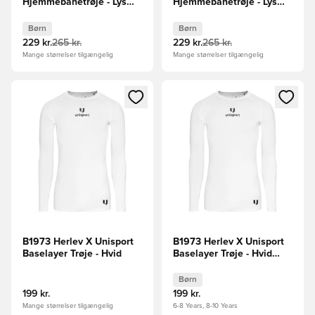
Hjemmebanetrøje - Lys
Hjemmebanetrøje - Lys
blå/Hvid Børn
blå/Hvid Børn
Børn
Børn
229 kr.
265 kr.
229 kr.
265 kr.
Mange størrelser tilgængelig
Mange størrelser tilgængelig
Åbner en Modal til at logge ind eller tilmelde dig som medle
Åbner en Modal til at logge i
B1973 Herlev X Unisport
B1973 Herlev X Unisport
Baselayer Trøje - Hvid
Baselayer Trøje - Hvid
Børn
Børn
199 kr.
199 kr.
Mange størrelser tilgængelig
6-8 Years, 8-10 Years