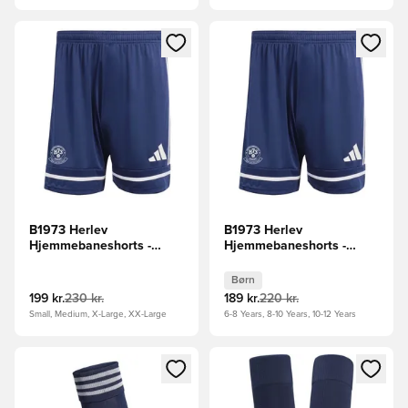
Åbner en Modal til at logge ind eller tilmelde dig som medle
Åbner en Modal til at logge i
B1973 Herlev
B1973 Herlev
Hjemmebaneshorts -
Hjemmebaneshorts -
Navy/Hvid
Navy/Hvid Børn
Børn
199 kr.
230 kr.
189 kr.
220 kr.
Small, Medium, X-Large, XX-Large
6-8 Years, 8-10 Years, 10-12 Years
Åbner en Modal til at logge ind eller tilmelde dig som medle
Åbner en Modal til at logge i