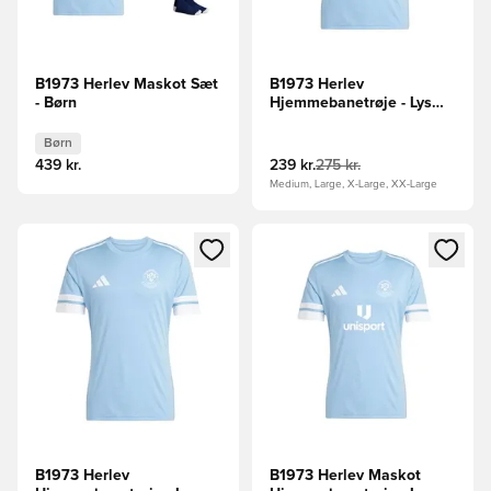
B1973 Herlev Maskot Sæt
B1973 Herlev
- Børn
Hjemmebanetrøje - Lys
blå/Hvid
Børn
439 kr.
239 kr.
275 kr.
Medium, Large, X-Large, XX-Large
Åbner en Modal til at logge ind eller tilmelde dig som medle
Åbner en Modal til at logge i
B1973 Herlev
B1973 Herlev Maskot