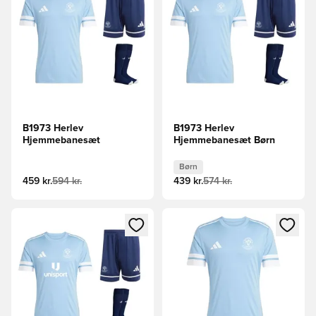
B1973 Herlev
B1973 Herlev
Hjemmebanesæt
Hjemmebanesæt Børn
Børn
459 kr.
594 kr.
439 kr.
574 kr.
Åbner en Modal til at logge ind eller tilmelde dig som medle
Åbner en Modal til at logge i