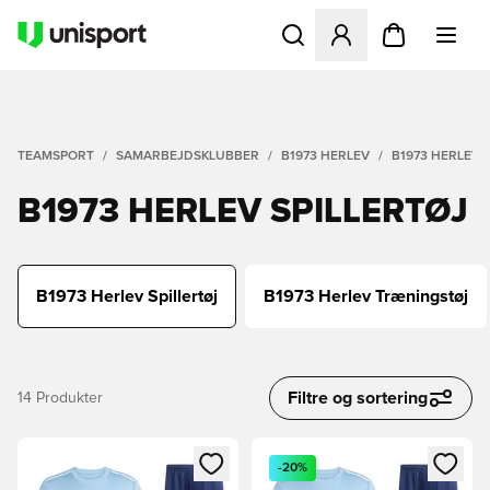
Åbner en Modal til at logge 
TEAMSPORT
SAMARBEJDSKLUBBER
B1973 HERLEV
B1973 HERLEV 
B1973 HERLEV SPILLERTØJ
B1973 Herlev Spillertøj
B1973 Herlev Træningstøj
Filtre og sortering
14
Produkter
Åbner en Modal til at logge ind eller tilmelde dig som medle
Åbner en Modal til at logge i
-20%