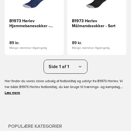
B1973 Herlev
B1973 Herlev
Hjemmebanesokker -
Målmandssokker - Sort
Navy
89 kr.
89 kr.
Mange størrelser tilgængelig
Mange størrelser tilgængelig
Side 1 af 1
Her finder du vores store udvalg af fodboldtøj og udstyr fra B1973 Herlev. Vi
har både B1973 Herlev fodboldtøj, du kan bruge til trænings- og kampdag,
ligesom du kan finde dit hverdagstøj med klubbens logo. Bestil dit nye
Læs mere
fodboldgear online i dag med hurtig levering.
POPULÆRE KATEGORIER