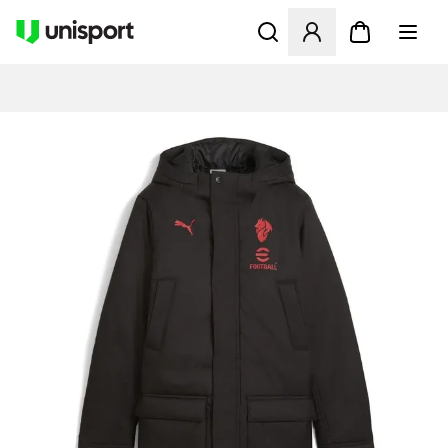
Åbner en Modal til at logge 