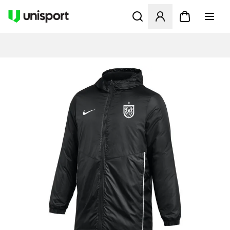
Åbner en Modal til at logge 