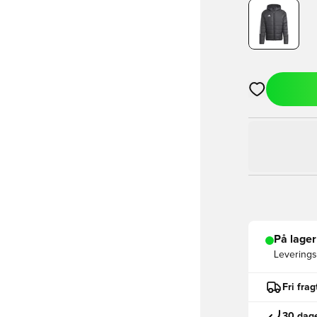
Åbner en Moda
På lager
Leveringst
Fri fra
30 dage