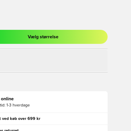
Vælg størrelse
l til at logge ind eller tilmelde dig som medlem
 online
id:
1-3 hverdage
gt ved køb over 699 kr
s returret