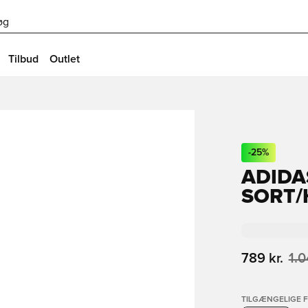
øg
Tilbud
Outlet
-
25
%
ADIDA
SORT/
789 kr.
1.0
TILGÆNGELIGE 