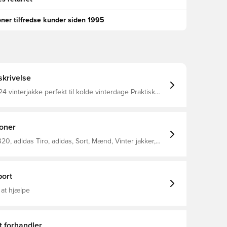
oner tilfredse kunder siden 1995
krivelse
24 vinterjakke perfekt til kolde vinterdage Praktisk
tter mod vind og vejr Sidelommer giver dig mulighed
are personlige ejendele eller holde dine hænder
m Indeholder mindst 70%
eriale
ioner
20, adidas Tiro, adidas, Sort, Mænd, Vinter jakker,
r, Voksne
ort
 at hjælpe
t forhandler