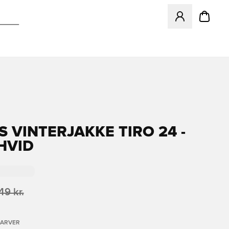
Åbner en Modal ti
S VINTERJAKKE TIRO 24 -
HVID
49 kr.
FARVER