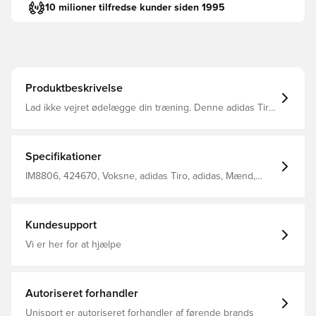
10 milioner tilfredse kunder siden 1995
Produktbeskrivelse
Lad ikke vejret ødelægge din træning. Denne adidas Tiro
24-windbreaker er specialkonstrueret til dedikeret
fodbold på blæsende dage. Den er foret med blød mesh
og har et slidstærkt, vævet yderlag, der holder dig godt
tilpas. AEROREADY leder fugten væk, så du altid føler dig
Specifikationer
tør, når du er tildækket. Lynlås og justerbar hætte med
elastisk snor Forlommer med lynlås AEROREADY For i
IM8806, 424670, Voksne, adidas Tiro, adidas, Mænd,
mesh Standard fit Vævet stof af 100 % genanvendt
Vindjakke, Lange ærmer, Sort
polyester
Kundesupport
Vi er her for at hjælpe
Autoriseret forhandler
Unisport er autoriseret forhandler af førende brands