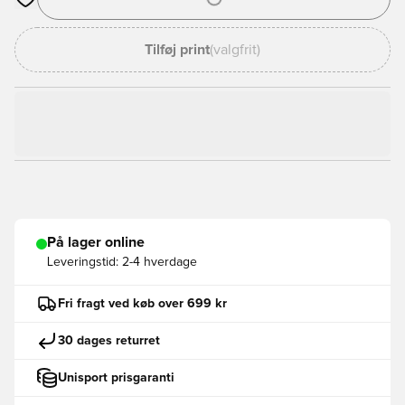
Åbner en Modal til at logge ind eller tilmelde dig som medlem
Tilføj print
(valgfrit)
På lager online
Leveringstid:
2-4 hverdage
Fri fragt ved køb over 699 kr
30 dages returret
Unisport prisgaranti