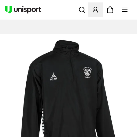
Åbner en Modal til at logge 